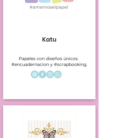
Stands 13-14
Katu
Papeles con diseños únicos.
#encuadernacion y #scrapbooking.