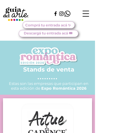
Comprá tu entrada acá ✨
Descargá tu entrada acá 🎟️
Stands de venta
Estas son las empresas que participan en
esta edición de
Expo Romántica 2026