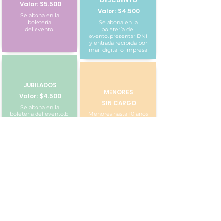
DESCUENTO
Valor: $5.500
Valor: $4.500
Se abona en la
boletería
Se abona en la
del evento.
boletería del
evento.
presentar DNI
y entrada recibida por
mail digital o impresa
JUBILADOS
MENORES
Valor: $4.500
SIN CARGO
Se abona en la
boletería del evento.
El
Menores hasta 10 años
(Acompañado por un
valor es la entrada con
mayor y con DNI)
descuento.
PERSONAS CON
DISCAPACIDAD
SIN CARGO
Ingreso sin cargo a
personas con
discapacidad