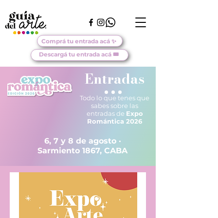
Comprá tu entrada acá ✨
Descargá tu entrada acá 🎟️
Entradas
Todo lo que tenes que
sabes sobre las
entradas de
Expo
Romántica 2026
6, 7 y 8 de agosto ·
Sarmiento 1867, CABA